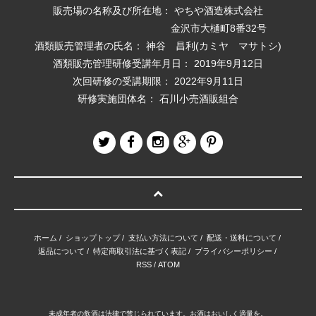
販売場の名称及び所在地： やちや酒造株式会社
金沢市大樋町8番32号
酒類販売管理者の氏名： 神谷 昌利(カミヤ マサトシ)
酒類販売管理研修受講年月日： 2019年9月12日
次回研修の受講期限： 2022年9月11日
研修実施団体名： 石川小売酒販組合
ホーム
/
ショップトップ
/
支払い方法について
/
配送・送料について
/
返品について
/
特定商取引法に基づく表記
/
プライバシーポリシー
/
RSS
/
ATOM
未成年者の飲酒は法律で禁じられています。お酒はおいしく適量を。